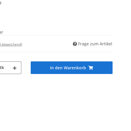
M
ar
Frage zum Artikel
d abweichend)
tk
In den Warenkorb