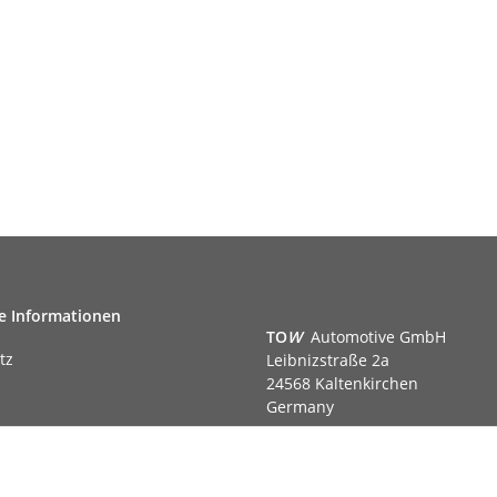
e Informationen
TO
W
Automotive GmbH
tz
Leibnizstraße 2a
24568 Kaltenkirchen
Germany
Phone:+49 40 5287270
Fax:+49 40 5281050
m
Email:
sales@tow-automotive.