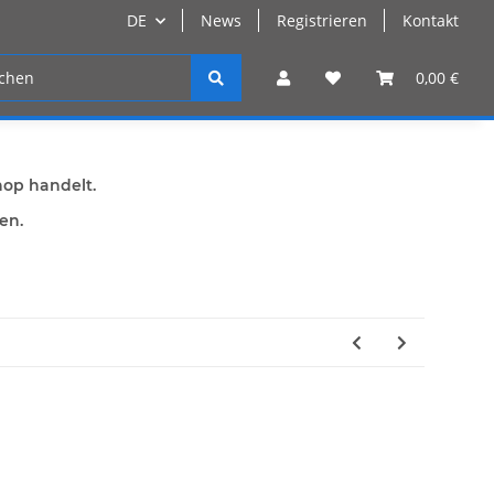
DE
News
Registrieren
Kontakt
n
Registrieren
0,00 €
hop handelt.
den.