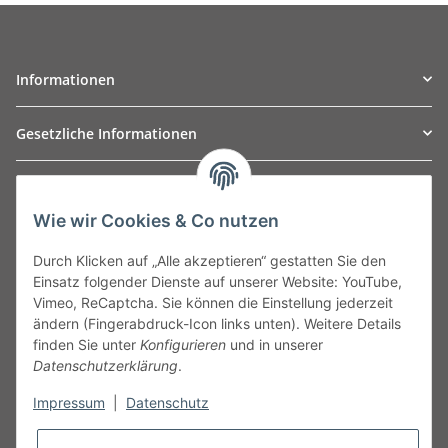
Informationen
Gesetzliche Informationen
TO
W
Automotive GmbH
Wie wir Cookies & Co nutzen
Leibnizstraße 2a
24568 Kaltenkirchen
Durch Klicken auf „Alle akzeptieren“ gestatten Sie den
Germany
Einsatz folgender Dienste auf unserer Website: YouTube,
Phone:+49 40 5287270
Vimeo, ReCaptcha. Sie können die Einstellung jederzeit
Fax:+49 40 5281050
ändern (Fingerabdruck-Icon links unten). Weitere Details
Email:
sales@tow-automotive.de
finden Sie unter
Konfigurieren
und in unserer
Datenschutzerklärung
.
Impressum
|
Datenschutz