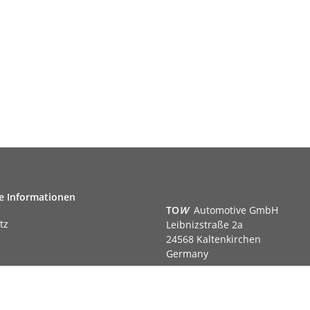
e Informationen
TO
W
Automotive GmbH
tz
Leibnizstraße 2a
24568 Kaltenkirchen
Germany
Phone:+49 40 5287270
Fax:+49 40 5281050
m
Email:
sales@tow-automotive.