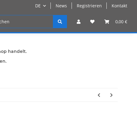
DE
News
Registrieren
Kontakt
n
Registrieren
0,00 €
hop handelt.
den.