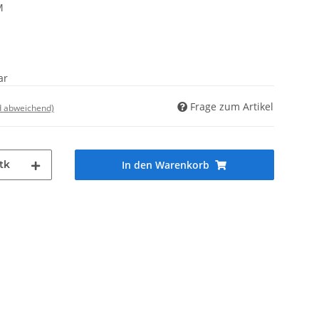
M
ar
Frage zum Artikel
d abweichend)
tk
In den Warenkorb