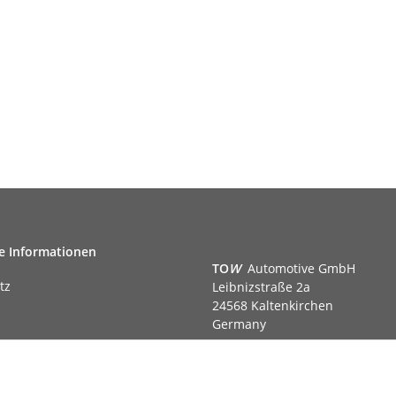
e Informationen
TO
W
Automotive GmbH
tz
Leibnizstraße 2a
24568 Kaltenkirchen
Germany
Phone:+49 40 5287270
Fax:+49 40 5281050
m
Email:
sales@tow-automotive.