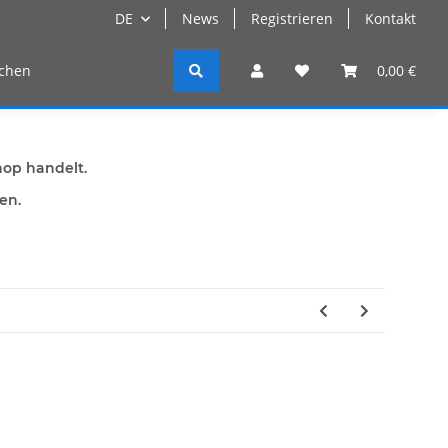
DE
News
Registrieren
Kontakt
n
Registrieren
0,00 €
hop handelt.
den.