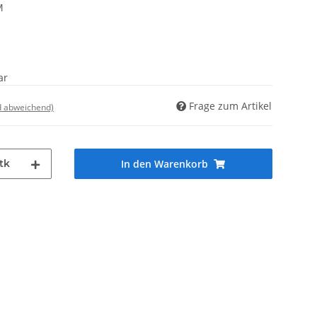
M
ar
Frage zum Artikel
d abweichend)
tk
In den Warenkorb