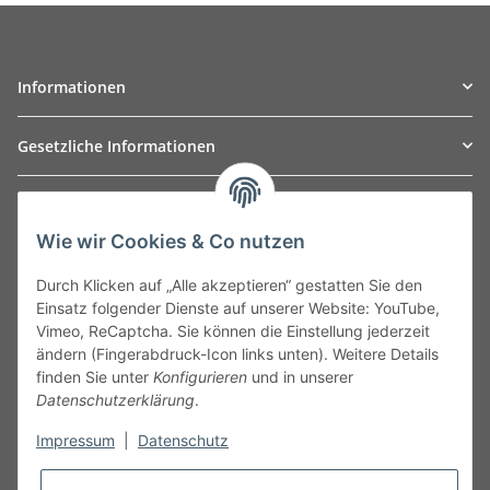
Informationen
Gesetzliche Informationen
TO
W
Automotive GmbH
Wie wir Cookies & Co nutzen
Leibnizstraße 2a
24568 Kaltenkirchen
Durch Klicken auf „Alle akzeptieren“ gestatten Sie den
Germany
Einsatz folgender Dienste auf unserer Website: YouTube,
Phone:+49 40 5287270
Vimeo, ReCaptcha. Sie können die Einstellung jederzeit
Fax:+49 40 5281050
ändern (Fingerabdruck-Icon links unten). Weitere Details
Email:
sales@tow-automotive.de
finden Sie unter
Konfigurieren
und in unserer
Datenschutzerklärung
.
Impressum
|
Datenschutz