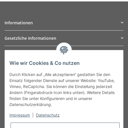
Informationen
Gesetzliche Informationen
TO
W
Automotive GmbH
Wie wir Cookies & Co nutzen
Leibnizstraße 2a
24568 Kaltenkirchen
Durch Klicken auf „Alle akzeptieren“ gestatten Sie den
Germany
Einsatz folgender Dienste auf unserer Website: YouTube,
Phone:+49 40 5287270
Vimeo, ReCaptcha. Sie können die Einstellung jederzeit
Fax:+49 40 5281050
ändern (Fingerabdruck-Icon links unten). Weitere Details
Email:
sales@tow-automotive.de
finden Sie unter
Konfigurieren
und in unserer
Datenschutzerklärung
.
Impressum
|
Datenschutz