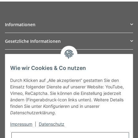
Informationen
Gesetzliche Informationen
TO
W
Automotive GmbH
Wie wir Cookies & Co nutzen
Leibnizstraße 2a
24568 Kaltenkirchen
Durch Klicken auf „Alle akzeptieren“ gestatten Sie den
Germany
Einsatz folgender Dienste auf unserer Website: YouTube,
Phone:+49 40 5287270
Vimeo, ReCaptcha. Sie können die Einstellung jederzeit
Fax:+49 40 5281050
ändern (Fingerabdruck-Icon links unten). Weitere Details
Email:
sales@tow-automotive.de
finden Sie unter
Konfigurieren
und in unserer
Datenschutzerklärung
.
Impressum
|
Datenschutz