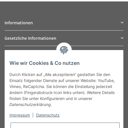
Informationen
Gesetzliche Informationen
TO
W
Automotive GmbH
Wie wir Cookies & Co nutzen
Leibnizstraße 2a
24568 Kaltenkirchen
Durch Klicken auf „Alle akzeptieren“ gestatten Sie den
Germany
Einsatz folgender Dienste auf unserer Website: YouTube,
Phone:+49 40 5287270
Vimeo, ReCaptcha. Sie können die Einstellung jederzeit
Fax:+49 40 5281050
ändern (Fingerabdruck-Icon links unten). Weitere Details
Email:
sales@tow-automotive.de
finden Sie unter
Konfigurieren
und in unserer
Datenschutzerklärung
.
Impressum
|
Datenschutz