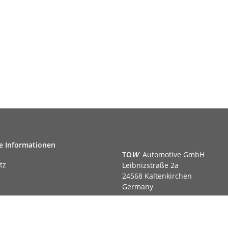
e Informationen
TO
W
Automotive GmbH
tz
Leibnizstraße 2a
24568 Kaltenkirchen
Germany
Phone:+49 40 5287270
Fax:+49 40 5281050
m
Email:
sales@tow-automotive.