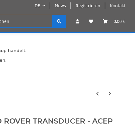
DE
News
Registrieren
Kontakt
n
Registrieren
0,00 €
hop handelt.
den.
D ROVER TRANSDUCER - ACEP