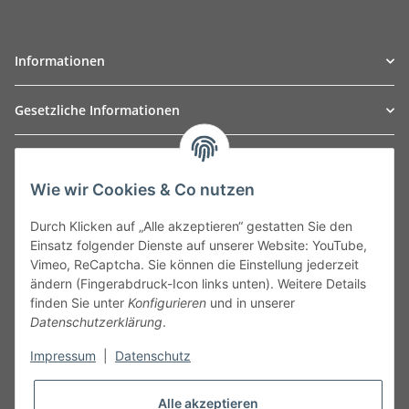
Informationen
Gesetzliche Informationen
TO
W
Automotive GmbH
Wie wir Cookies & Co nutzen
Leibnizstraße 2a
24568 Kaltenkirchen
Durch Klicken auf „Alle akzeptieren“ gestatten Sie den
Germany
Einsatz folgender Dienste auf unserer Website: YouTube,
Phone:+49 40 5287270
Vimeo, ReCaptcha. Sie können die Einstellung jederzeit
Fax:+49 40 5281050
ändern (Fingerabdruck-Icon links unten). Weitere Details
Email:
sales@tow-automotive.de
finden Sie unter
Konfigurieren
und in unserer
Datenschutzerklärung
.
Impressum
|
Datenschutz
Alle akzeptieren