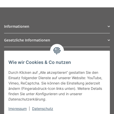
Informationen
Gesetzliche Informationen
TO
W
Automotive GmbH
Wie wir Cookies & Co nutzen
Leibnizstraße 2a
24568 Kaltenkirchen
Durch Klicken auf „Alle akzeptieren“ gestatten Sie den
Germany
Einsatz folgender Dienste auf unserer Website: YouTube,
Phone:+49 40 5287270
Vimeo, ReCaptcha. Sie können die Einstellung jederzeit
Fax:+49 40 5281050
ändern (Fingerabdruck-Icon links unten). Weitere Details
Email:
sales@tow-automotive.de
finden Sie unter
Konfigurieren
und in unserer
Datenschutzerklärung
.
Impressum
|
Datenschutz