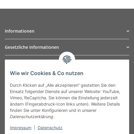
Informationen
Gesetzliche Informationen
TO
W
Automotive GmbH
Wie wir Cookies & Co nutzen
Leibnizstraße 2a
24568 Kaltenkirchen
Durch Klicken auf „Alle akzeptieren“ gestatten Sie den
Germany
Einsatz folgender Dienste auf unserer Website: YouTube,
Phone:+49 40 5287270
Vimeo, ReCaptcha. Sie können die Einstellung jederzeit
Fax:+49 40 5281050
ändern (Fingerabdruck-Icon links unten). Weitere Details
Email:
sales@tow-automotive.de
finden Sie unter
Konfigurieren
und in unserer
Datenschutzerklärung
.
Impressum
|
Datenschutz