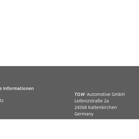
e Informationen
TO
W
Automotive GmbH
tz
Leibnizstraße 2a
24568 Kaltenkirchen
Germany
Phone:+49 40 5287270
Fax:+49 40 5281050
m
Email:
sales@tow-automotive.