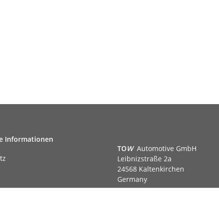
e Informationen
TO
W
Automotive GmbH
tz
Leibnizstraße 2a
24568 Kaltenkirchen
Germany
Phone:+49 40 5287270
Fax:+49 40 5281050
m
Email:
sales@tow-automotive.