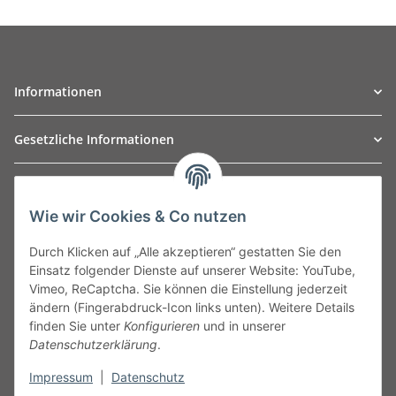
Informationen
Gesetzliche Informationen
TO
W
Automotive GmbH
Wie wir Cookies & Co nutzen
Leibnizstraße 2a
24568 Kaltenkirchen
Durch Klicken auf „Alle akzeptieren“ gestatten Sie den
Germany
Einsatz folgender Dienste auf unserer Website: YouTube,
Phone:+49 40 5287270
Vimeo, ReCaptcha. Sie können die Einstellung jederzeit
Fax:+49 40 5281050
ändern (Fingerabdruck-Icon links unten). Weitere Details
Email:
sales@tow-automotive.de
finden Sie unter
Konfigurieren
und in unserer
Datenschutzerklärung
.
Impressum
|
Datenschutz