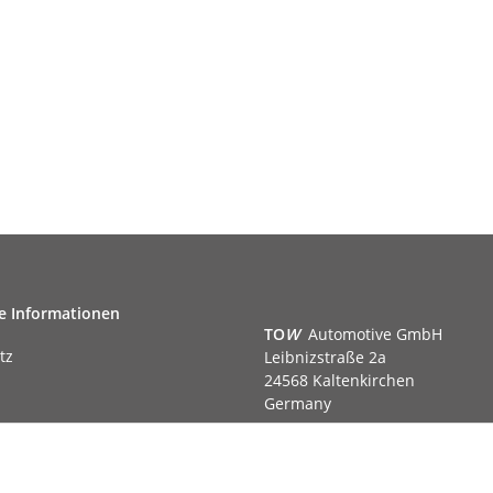
e Informationen
TO
W
Automotive GmbH
tz
Leibnizstraße 2a
24568 Kaltenkirchen
Germany
Phone:+49 40 5287270
Fax:+49 40 5281050
m
Email:
sales@tow-automotive.