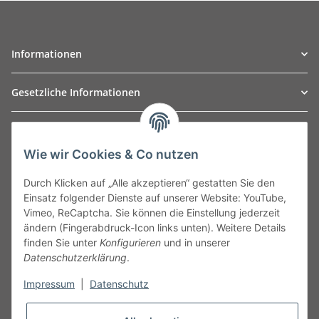
Informationen
Gesetzliche Informationen
TO
W
Automotive GmbH
Wie wir Cookies & Co nutzen
Leibnizstraße 2a
24568 Kaltenkirchen
Durch Klicken auf „Alle akzeptieren“ gestatten Sie den
Germany
Einsatz folgender Dienste auf unserer Website: YouTube,
Phone:+49 40 5287270
Vimeo, ReCaptcha. Sie können die Einstellung jederzeit
Fax:+49 40 5281050
ändern (Fingerabdruck-Icon links unten). Weitere Details
Email:
sales@tow-automotive.de
finden Sie unter
Konfigurieren
und in unserer
Datenschutzerklärung
.
Impressum
|
Datenschutz