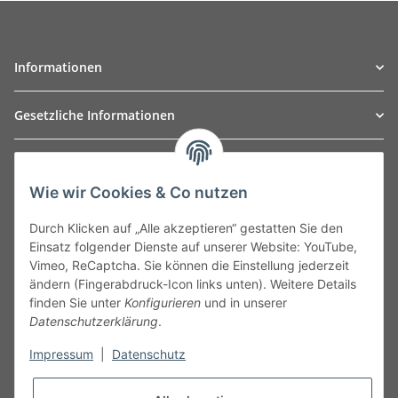
Informationen
Gesetzliche Informationen
TO
W
Automotive GmbH
Wie wir Cookies & Co nutzen
Leibnizstraße 2a
24568 Kaltenkirchen
Durch Klicken auf „Alle akzeptieren“ gestatten Sie den
Germany
Einsatz folgender Dienste auf unserer Website: YouTube,
Phone:+49 40 5287270
Vimeo, ReCaptcha. Sie können die Einstellung jederzeit
Fax:+49 40 5281050
ändern (Fingerabdruck-Icon links unten). Weitere Details
Email:
sales@tow-automotive.de
finden Sie unter
Konfigurieren
und in unserer
Datenschutzerklärung
.
Impressum
|
Datenschutz