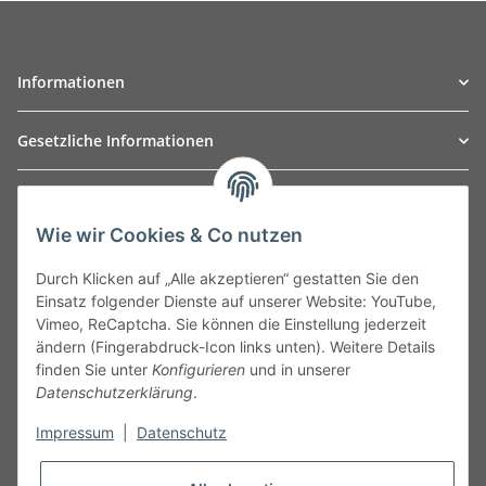
Informationen
Gesetzliche Informationen
TO
W
Automotive GmbH
Wie wir Cookies & Co nutzen
Leibnizstraße 2a
24568 Kaltenkirchen
Durch Klicken auf „Alle akzeptieren“ gestatten Sie den
Germany
Einsatz folgender Dienste auf unserer Website: YouTube,
Phone:+49 40 5287270
Vimeo, ReCaptcha. Sie können die Einstellung jederzeit
Fax:+49 40 5281050
ändern (Fingerabdruck-Icon links unten). Weitere Details
Email:
sales@tow-automotive.de
finden Sie unter
Konfigurieren
und in unserer
Datenschutzerklärung
.
Impressum
|
Datenschutz