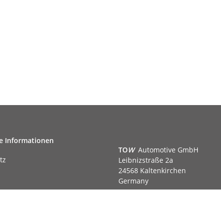
e Informationen
TO
W
Automotive GmbH
tz
Leibnizstraße 2a
24568 Kaltenkirchen
Germany
Phone:+49 40 5287270
Fax:+49 40 5281050
m
Email:
sales@tow-automotive.