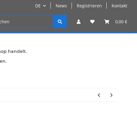
DE
News
Registrieren
Kontakt
n
Registrieren
0,00 €
hop handelt.
den.