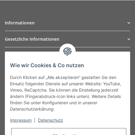
Informationen
Gesetzliche Informationen
TO
W
Automotive GmbH
Wie wir Cookies & Co nutzen
Leibnizstraße 2a
24568 Kaltenkirchen
Durch Klicken auf „Alle akzeptieren“ gestatten Sie den
Germany
Einsatz folgender Dienste auf unserer Website: YouTube,
Phone:+49 40 5287270
Vimeo, ReCaptcha. Sie können die Einstellung jederzeit
Fax:+49 40 5281050
ändern (Fingerabdruck-Icon links unten). Weitere Details
Email:
sales@tow-automotive.de
finden Sie unter
Konfigurieren
und in unserer
Datenschutzerklärung
.
Impressum
|
Datenschutz