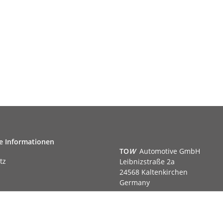
e Informationen
TO
W
Automotive GmbH
tz
Leibnizstraße 2a
24568 Kaltenkirchen
Germany
Phone:+49 40 5287270
Fax:+49 40 5281050
m
Email:
sales@tow-automotive.