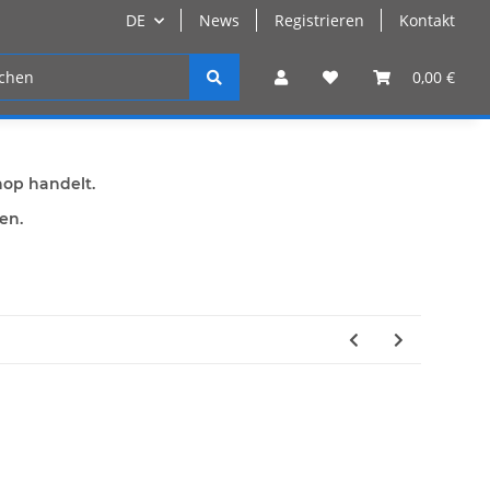
DE
News
Registrieren
Kontakt
n
Registrieren
0,00 €
hop handelt.
den.