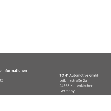
e Informationen
TO
W
Automotive GmbH
tz
Leibnizstraße 2a
24568 Kaltenkirchen
Germany
Phone:+49 40 5287270
Fax:+49 40 5281050
m
Email:
sales@tow-automotive.