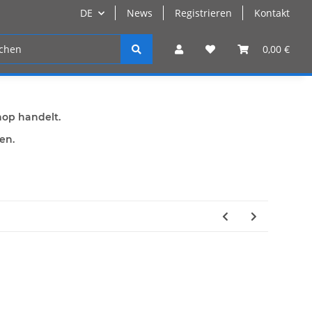
DE
News
Registrieren
Kontakt
n
Registrieren
0,00 €
hop handelt.
den.