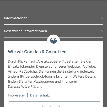
Informationen
Gesetzliche Informationen
TO
W
Automotive GmbH
Wie wir Cookies & Co nutzen
Leibnizstraße 2a
24568 Kaltenkirchen
Durch Klicken auf „Alle akzeptieren“ gestatten Sie den
Germany
Einsatz folgender Dienste auf unserer Website: YouTube,
Phone:+49 40 5287270
Vimeo, ReCaptcha. Sie können die Einstellung jederzeit
Fax:+49 40 5281050
ändern (Fingerabdruck-Icon links unten). Weitere Details
Email:
sales@tow-automotive.de
finden Sie unter
Konfigurieren
und in unserer
Datenschutzerklärung
.
Impressum
|
Datenschutz