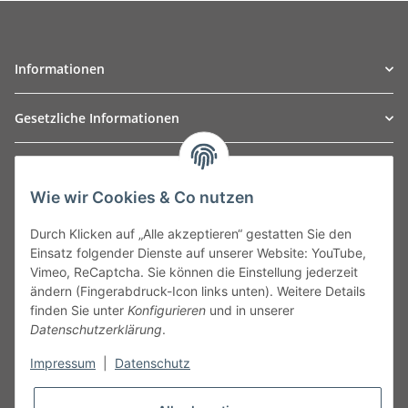
Informationen
Gesetzliche Informationen
TO
W
Automotive GmbH
Wie wir Cookies & Co nutzen
Leibnizstraße 2a
24568 Kaltenkirchen
Durch Klicken auf „Alle akzeptieren“ gestatten Sie den
Germany
Einsatz folgender Dienste auf unserer Website: YouTube,
Phone:+49 40 5287270
Vimeo, ReCaptcha. Sie können die Einstellung jederzeit
Fax:+49 40 5281050
ändern (Fingerabdruck-Icon links unten). Weitere Details
Email:
sales@tow-automotive.de
finden Sie unter
Konfigurieren
und in unserer
Datenschutzerklärung
.
Impressum
|
Datenschutz