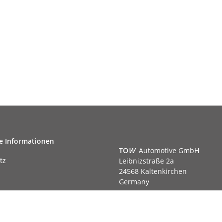
e Informationen
TO
W
Automotive GmbH
tz
Leibnizstraße 2a
24568 Kaltenkirchen
Germany
Phone:+49 40 5287270
Fax:+49 40 5281050
m
Email:
sales@tow-automotive.