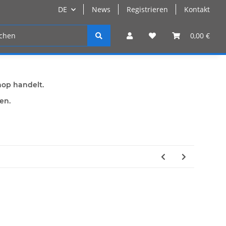
DE
News
Registrieren
Kontakt
n
Registrieren
0,00 €
hop handelt.
den.