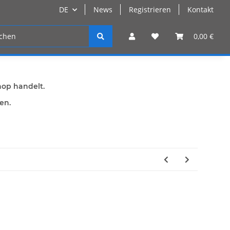
DE
News
Registrieren
Kontakt
n
Registrieren
0,00 €
hop handelt.
den.