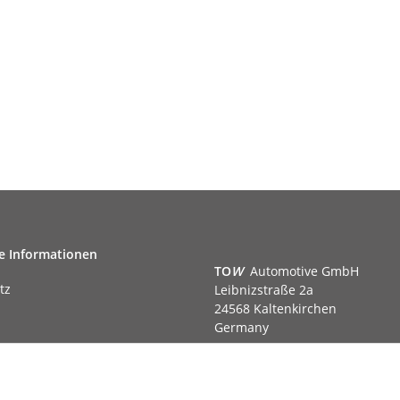
e Informationen
TO
W
Automotive GmbH
tz
Leibnizstraße 2a
24568 Kaltenkirchen
Germany
Phone:+49 40 5287270
Fax:+49 40 5281050
m
Email:
sales@tow-automotive.