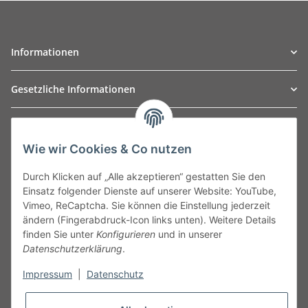
Informationen
Gesetzliche Informationen
TO
W
Automotive GmbH
Wie wir Cookies & Co nutzen
Leibnizstraße 2a
24568 Kaltenkirchen
Durch Klicken auf „Alle akzeptieren“ gestatten Sie den
Germany
Einsatz folgender Dienste auf unserer Website: YouTube,
Phone:+49 40 5287270
Vimeo, ReCaptcha. Sie können die Einstellung jederzeit
Fax:+49 40 5281050
ändern (Fingerabdruck-Icon links unten). Weitere Details
Email:
sales@tow-automotive.de
finden Sie unter
Konfigurieren
und in unserer
Datenschutzerklärung
.
Impressum
|
Datenschutz