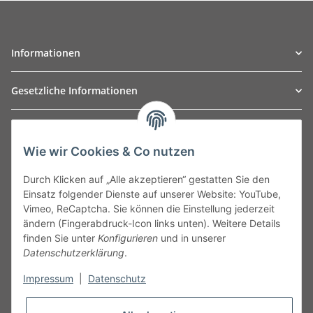
Informationen
Gesetzliche Informationen
TO
W
Automotive GmbH
Wie wir Cookies & Co nutzen
Leibnizstraße 2a
24568 Kaltenkirchen
Durch Klicken auf „Alle akzeptieren“ gestatten Sie den
Germany
Einsatz folgender Dienste auf unserer Website: YouTube,
Phone:+49 40 5287270
Vimeo, ReCaptcha. Sie können die Einstellung jederzeit
Fax:+49 40 5281050
ändern (Fingerabdruck-Icon links unten). Weitere Details
Email:
sales@tow-automotive.de
finden Sie unter
Konfigurieren
und in unserer
Datenschutzerklärung
.
Impressum
|
Datenschutz