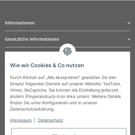
Informationen
Gesetzliche Informationen
TO
W
Automotive GmbH
Wie wir Cookies & Co nutzen
Leibnizstraße 2a
24568 Kaltenkirchen
Durch Klicken auf „Alle akzeptieren“ gestatten Sie den
Germany
Einsatz folgender Dienste auf unserer Website: YouTube,
Phone:+49 40 5287270
Vimeo, ReCaptcha. Sie können die Einstellung jederzeit
Fax:+49 40 5281050
ändern (Fingerabdruck-Icon links unten). Weitere Details
Email:
sales@tow-automotive.de
finden Sie unter
Konfigurieren
und in unserer
Datenschutzerklärung
.
Impressum
|
Datenschutz