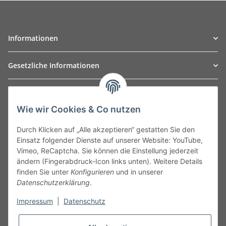
Informationen
Gesetzliche Informationen
TO
W
Automotive GmbH
Wie wir Cookies & Co nutzen
Leibnizstraße 2a
24568 Kaltenkirchen
Durch Klicken auf „Alle akzeptieren“ gestatten Sie den
Germany
Einsatz folgender Dienste auf unserer Website: YouTube,
Phone:+49 40 5287270
Vimeo, ReCaptcha. Sie können die Einstellung jederzeit
Fax:+49 40 5281050
ändern (Fingerabdruck-Icon links unten). Weitere Details
Email:
sales@tow-automotive.de
finden Sie unter
Konfigurieren
und in unserer
Datenschutzerklärung
.
Impressum
|
Datenschutz