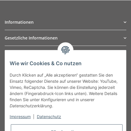
Informationen
Gesetzliche Informationen
TO
W
Automotive GmbH
Wie wir Cookies & Co nutzen
Leibnizstraße 2a
24568 Kaltenkirchen
Durch Klicken auf „Alle akzeptieren“ gestatten Sie den
Germany
Einsatz folgender Dienste auf unserer Website: YouTube,
Phone:+49 40 5287270
Vimeo, ReCaptcha. Sie können die Einstellung jederzeit
Fax:+49 40 5281050
ändern (Fingerabdruck-Icon links unten). Weitere Details
Email:
sales@tow-automotive.de
finden Sie unter
Konfigurieren
und in unserer
Datenschutzerklärung
.
Impressum
|
Datenschutz