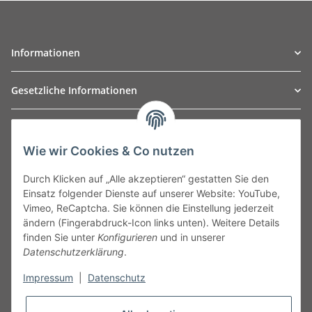
Informationen
Gesetzliche Informationen
TO
W
Automotive GmbH
Wie wir Cookies & Co nutzen
Leibnizstraße 2a
24568 Kaltenkirchen
Durch Klicken auf „Alle akzeptieren“ gestatten Sie den
Germany
Einsatz folgender Dienste auf unserer Website: YouTube,
Phone:+49 40 5287270
Vimeo, ReCaptcha. Sie können die Einstellung jederzeit
Fax:+49 40 5281050
ändern (Fingerabdruck-Icon links unten). Weitere Details
Email:
sales@tow-automotive.de
finden Sie unter
Konfigurieren
und in unserer
Datenschutzerklärung
.
Impressum
|
Datenschutz