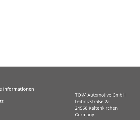
e Informationen
TO
W
Automotive GmbH
tz
Leibnizstraße 2a
24568 Kaltenkirchen
Germany
Phone:+49 40 5287270
Fax:+49 40 5281050
m
Email:
sales@tow-automotive.