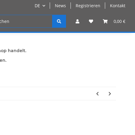
DE
News
Registrieren
Kontakt
n
Registrieren
0,00 €
hop handelt.
den.