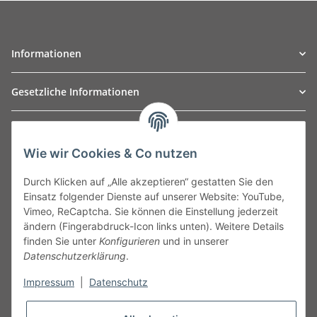
Informationen
Gesetzliche Informationen
TO
W
Automotive GmbH
Wie wir Cookies & Co nutzen
Leibnizstraße 2a
24568 Kaltenkirchen
Durch Klicken auf „Alle akzeptieren“ gestatten Sie den
Germany
Einsatz folgender Dienste auf unserer Website: YouTube,
Phone:+49 40 5287270
Vimeo, ReCaptcha. Sie können die Einstellung jederzeit
Fax:+49 40 5281050
ändern (Fingerabdruck-Icon links unten). Weitere Details
Email:
sales@tow-automotive.de
finden Sie unter
Konfigurieren
und in unserer
Datenschutzerklärung
.
Impressum
|
Datenschutz