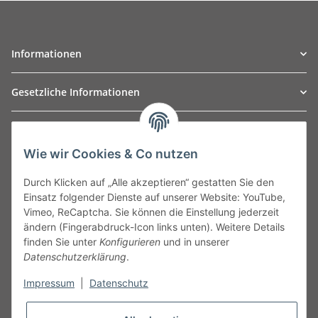
Informationen
Gesetzliche Informationen
TO
W
Automotive GmbH
Wie wir Cookies & Co nutzen
Leibnizstraße 2a
24568 Kaltenkirchen
Durch Klicken auf „Alle akzeptieren“ gestatten Sie den
Germany
Einsatz folgender Dienste auf unserer Website: YouTube,
Phone:+49 40 5287270
Vimeo, ReCaptcha. Sie können die Einstellung jederzeit
Fax:+49 40 5281050
ändern (Fingerabdruck-Icon links unten). Weitere Details
Email:
sales@tow-automotive.de
finden Sie unter
Konfigurieren
und in unserer
Datenschutzerklärung
.
Impressum
|
Datenschutz