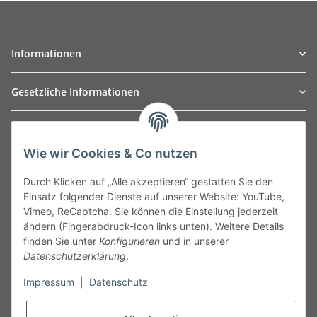
Informationen
Gesetzliche Informationen
TO
W
Automotive GmbH
Wie wir Cookies & Co nutzen
Leibnizstraße 2a
24568 Kaltenkirchen
Durch Klicken auf „Alle akzeptieren“ gestatten Sie den
Germany
Einsatz folgender Dienste auf unserer Website: YouTube,
Phone:+49 40 5287270
Vimeo, ReCaptcha. Sie können die Einstellung jederzeit
Fax:+49 40 5281050
ändern (Fingerabdruck-Icon links unten). Weitere Details
Email:
sales@tow-automotive.de
finden Sie unter
Konfigurieren
und in unserer
Datenschutzerklärung
.
Impressum
|
Datenschutz