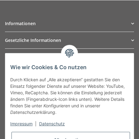
Informationen
Gesetzliche Informationen
TO
W
Automotive GmbH
Wie wir Cookies & Co nutzen
Leibnizstraße 2a
24568 Kaltenkirchen
Durch Klicken auf „Alle akzeptieren“ gestatten Sie den
Germany
Einsatz folgender Dienste auf unserer Website: YouTube,
Phone:+49 40 5287270
Vimeo, ReCaptcha. Sie können die Einstellung jederzeit
Fax:+49 40 5281050
ändern (Fingerabdruck-Icon links unten). Weitere Details
Email:
sales@tow-automotive.de
finden Sie unter
Konfigurieren
und in unserer
Datenschutzerklärung
.
Impressum
|
Datenschutz