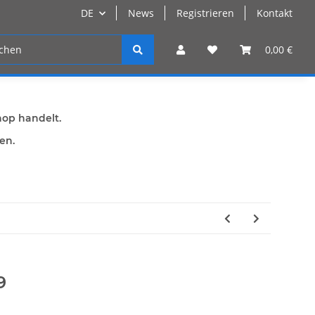
DE
News
Registrieren
Kontakt
n
Registrieren
0,00 €
hop handelt.
den.
9