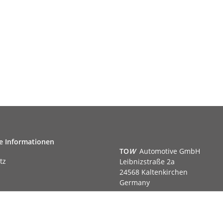
e Informationen
TO
W
Automotive GmbH
tz
Leibnizstraße 2a
24568 Kaltenkirchen
Germany
Phone:+49 40 5287270
Fax:+49 40 5281050
m
Email:
sales@tow-automotive.