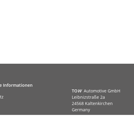
e Informationen
TO
W
Automotive GmbH
tz
Leibnizstraße 2a
24568 Kaltenkirchen
Germany
Phone:+49 40 5287270
Fax:+49 40 5281050
m
Email:
sales@tow-automotive.