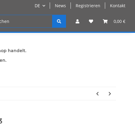
DE
News
Registrieren
Kontakt
n
Registrieren
0,00 €
hop handelt.
den.
3