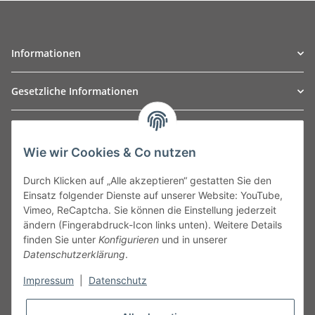
Informationen
Gesetzliche Informationen
TO
W
Automotive GmbH
Wie wir Cookies & Co nutzen
Leibnizstraße 2a
24568 Kaltenkirchen
Durch Klicken auf „Alle akzeptieren“ gestatten Sie den
Germany
Einsatz folgender Dienste auf unserer Website: YouTube,
Phone:+49 40 5287270
Vimeo, ReCaptcha. Sie können die Einstellung jederzeit
Fax:+49 40 5281050
ändern (Fingerabdruck-Icon links unten). Weitere Details
Email:
sales@tow-automotive.de
finden Sie unter
Konfigurieren
und in unserer
Datenschutzerklärung
.
Impressum
|
Datenschutz