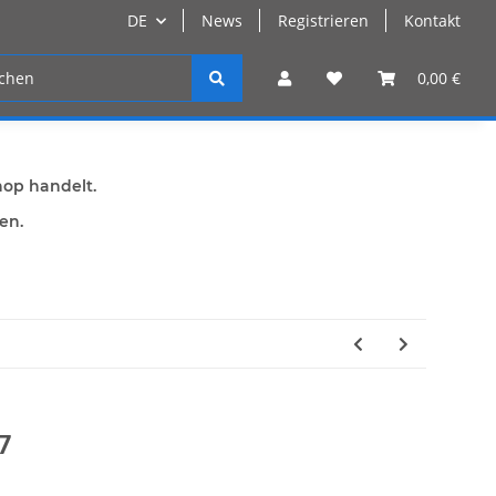
DE
News
Registrieren
Kontakt
n
Registrieren
0,00 €
hop handelt.
den.
7