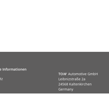
e Informationen
TO
W
Automotive GmbH
tz
Leibnizstraße 2a
24568 Kaltenkirchen
Germany
Phone:+49 40 5287270
Fax:+49 40 5281050
m
Email:
sales@tow-automotive.