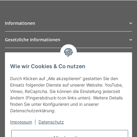
Informationen
Gesetzliche Informationen
TO
W
Automotive GmbH
Wie wir Cookies & Co nutzen
Leibnizstraße 2a
24568 Kaltenkirchen
Durch Klicken auf „Alle akzeptieren“ gestatten Sie den
Germany
Einsatz folgender Dienste auf unserer Website: YouTube,
Phone:+49 40 5287270
Vimeo, ReCaptcha. Sie können die Einstellung jederzeit
Fax:+49 40 5281050
ändern (Fingerabdruck-Icon links unten). Weitere Details
Email:
sales@tow-automotive.de
finden Sie unter
Konfigurieren
und in unserer
Datenschutzerklärung
.
Impressum
|
Datenschutz