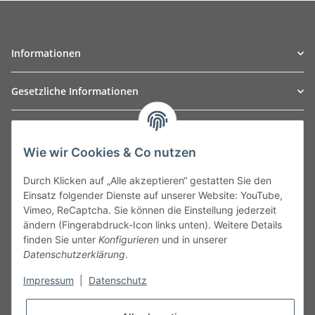
Informationen
Gesetzliche Informationen
TO
W
Automotive GmbH
Wie wir Cookies & Co nutzen
Leibnizstraße 2a
24568 Kaltenkirchen
Durch Klicken auf „Alle akzeptieren“ gestatten Sie den
Germany
Einsatz folgender Dienste auf unserer Website: YouTube,
Phone:+49 40 5287270
Vimeo, ReCaptcha. Sie können die Einstellung jederzeit
Fax:+49 40 5281050
ändern (Fingerabdruck-Icon links unten). Weitere Details
Email:
sales@tow-automotive.de
finden Sie unter
Konfigurieren
und in unserer
Datenschutzerklärung
.
Impressum
|
Datenschutz