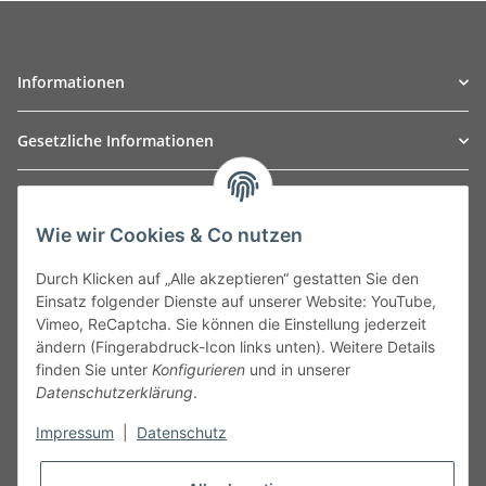
Informationen
Gesetzliche Informationen
TO
W
Automotive GmbH
Wie wir Cookies & Co nutzen
Leibnizstraße 2a
24568 Kaltenkirchen
Durch Klicken auf „Alle akzeptieren“ gestatten Sie den
Germany
Einsatz folgender Dienste auf unserer Website: YouTube,
Phone:+49 40 5287270
Vimeo, ReCaptcha. Sie können die Einstellung jederzeit
Fax:+49 40 5281050
ändern (Fingerabdruck-Icon links unten). Weitere Details
Email:
sales@tow-automotive.de
finden Sie unter
Konfigurieren
und in unserer
Datenschutzerklärung
.
Impressum
|
Datenschutz