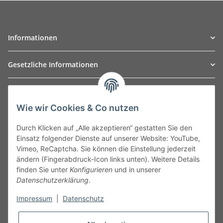
Informationen
Gesetzliche Informationen
TO
W
Automotive GmbH
Wie wir Cookies & Co nutzen
Leibnizstraße 2a
24568 Kaltenkirchen
Durch Klicken auf „Alle akzeptieren“ gestatten Sie den
Germany
Einsatz folgender Dienste auf unserer Website: YouTube,
Phone:+49 40 5287270
Vimeo, ReCaptcha. Sie können die Einstellung jederzeit
Fax:+49 40 5281050
ändern (Fingerabdruck-Icon links unten). Weitere Details
Email:
sales@tow-automotive.de
finden Sie unter
Konfigurieren
und in unserer
Datenschutzerklärung
.
Impressum
|
Datenschutz