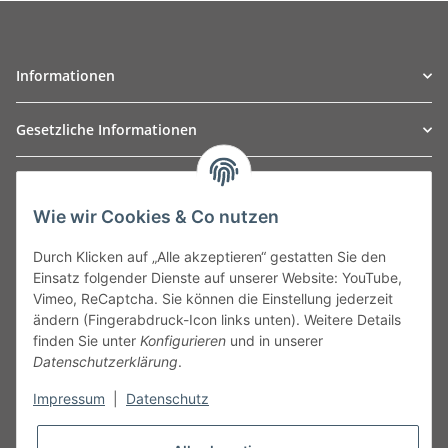
Informationen
Gesetzliche Informationen
TO
W
Automotive GmbH
Wie wir Cookies & Co nutzen
Leibnizstraße 2a
24568 Kaltenkirchen
Durch Klicken auf „Alle akzeptieren“ gestatten Sie den
Germany
Einsatz folgender Dienste auf unserer Website: YouTube,
Phone:+49 40 5287270
Vimeo, ReCaptcha. Sie können die Einstellung jederzeit
Fax:+49 40 5281050
ändern (Fingerabdruck-Icon links unten). Weitere Details
Email:
sales@tow-automotive.de
finden Sie unter
Konfigurieren
und in unserer
Datenschutzerklärung
.
Impressum
|
Datenschutz