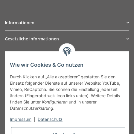
Informationen
Gesetzliche Informationen
TO
W
Automotive GmbH
Wie wir Cookies & Co nutzen
Leibnizstraße 2a
24568 Kaltenkirchen
Durch Klicken auf „Alle akzeptieren“ gestatten Sie den
Germany
Einsatz folgender Dienste auf unserer Website: YouTube,
Phone:+49 40 5287270
Vimeo, ReCaptcha. Sie können die Einstellung jederzeit
Fax:+49 40 5281050
ändern (Fingerabdruck-Icon links unten). Weitere Details
Email:
sales@tow-automotive.de
finden Sie unter
Konfigurieren
und in unserer
Datenschutzerklärung
.
Impressum
|
Datenschutz