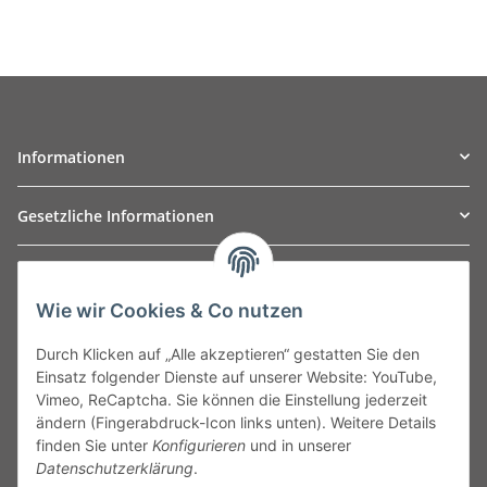
Informationen
Gesetzliche Informationen
TO
W
Automotive GmbH
Wie wir Cookies & Co nutzen
Leibnizstraße 2a
24568 Kaltenkirchen
Durch Klicken auf „Alle akzeptieren“ gestatten Sie den
Germany
Einsatz folgender Dienste auf unserer Website: YouTube,
Phone:+49 40 5287270
Vimeo, ReCaptcha. Sie können die Einstellung jederzeit
Fax:+49 40 5281050
ändern (Fingerabdruck-Icon links unten). Weitere Details
Email:
sales@tow-automotive.de
finden Sie unter
Konfigurieren
und in unserer
Datenschutzerklärung
.