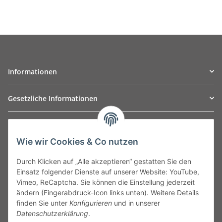
Informationen
Gesetzliche Informationen
TO
W
Automotive GmbH
Wie wir Cookies & Co nutzen
Leibnizstraße 2a
24568 Kaltenkirchen
Durch Klicken auf „Alle akzeptieren“ gestatten Sie den
Germany
Einsatz folgender Dienste auf unserer Website: YouTube,
Phone:+49 40 5287270
Vimeo, ReCaptcha. Sie können die Einstellung jederzeit
Fax:+49 40 5281050
ändern (Fingerabdruck-Icon links unten). Weitere Details
Email:
sales@tow-automotive.de
finden Sie unter
Konfigurieren
und in unserer
Datenschutzerklärung
.